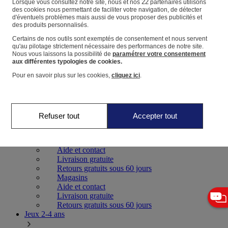
22
Lorsque vous consultez notre site, nous et nos
partenaires utilisons
des cookies nous permettant de faciliter votre navigation, de détecter
d'éventuels problèmes mais aussi de vous proposer des publicités et
Panier
des produits personnalisés.
Favoris
Certains de nos outils sont exemptés de consentement et nous servent
qu'au pilotage strictement nécessaire des performances de notre site.
Nous vous laissons la possibilité de
paramétrer votre consentement
aux différentes typologies de cookies.
Pour en savoir plus sur les cookies,
cliquez ici
.
Jeux 0-2 ans
Refuser tout
Accepter tout
Magasins
Aide et contact
Livraison gratuite
Retours gratuits sous 60 jours
Magasins
Aide et contact
Livraison gratuite
Retours gratuits sous 60 jours
Jeux 2-4 ans