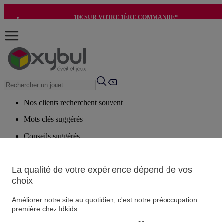
-10€ SUR VOTRE 1ÈRE COMMANDE*
-8€ POUR SON ANNIVERSAIRE AVEC OK+*
Nos clients recherchent souvent
Mots clés suggérés
Conseils suggérés
Produits suggérés
Voir tous les produits
La qualité de votre expérience dépend de vos
choix
Vos informations personnelles
Améliorer notre site au quotidien, c'est notre préoccupation
Suivre une commande
première chez Idkids.
Magasin