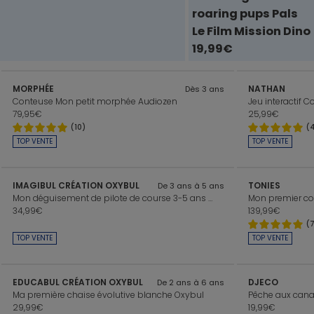
roaring pups Pals
Le Film Mission Dino
19,99€
MORPHÉE
NATHAN
Dès 3 ans
Conteuse Mon petit morphée Audiozen
Jeu interactif
79,95€
25,99€
(10)
(
TOP VENTE
TOP VENTE
IMAGIBUL CRÉATION OXYBUL
TONIES
De 3 ans à 5 ans
Mon déguisement de pilote de course 3-5 ans Oxybul
34,99€
139,99€
(
TOP VENTE
TOP VENTE
EDUCABUL CRÉATION OXYBUL
DJECO
De 2 ans à 6 ans
Ma première chaise évolutive blanche Oxybul
Pêche aux cana
29,99€
19,99€