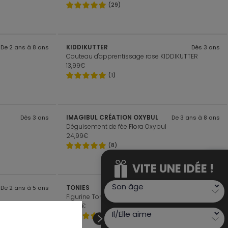
(29)
KIDDIKUTTER
De 2 ans à 8 ans
Dès 3 ans
Couteau d'apprentissage rose KIDDIKUTTER
13,99€
(1)
IMAGIBUL CRÉATION OXYBUL
Dès 3 ans
De 3 ans à 8 ans
Déguisement de fée Flora Oxybul
24,99€
(8)
VITE UNE IDÉE !
VITE UNE IDÉE !
TONIES
De 2 ans à 5 ans
De 3 ans à 8 ans
Figurine Tonie La petite sirène Tonies
14,99€
(4)