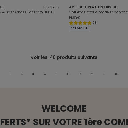
LE
ARTIBUL CRÉATION OXYBUL
Dès 3 ans
Véhicule RC Tow & Dash Chase Pat' Patrouille, Le Film Mission Dino
Coffret de pâte à modeler bonh
14,99€
(3)
NOUVEAUTÉ
1
2
3
4
5
6
7
8
9
10
WELCOME
FFERTS* SUR VOTRE 1ère CO