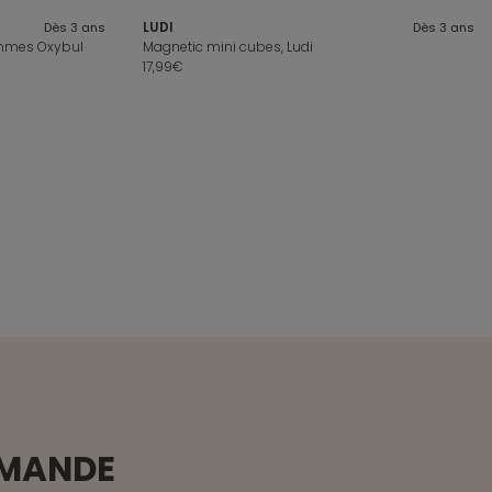
LUDI
Dès 3 ans
Dès 3 ans
ommes Oxybul
Magnetic mini cubes, Ludi
17,99€
MMANDE