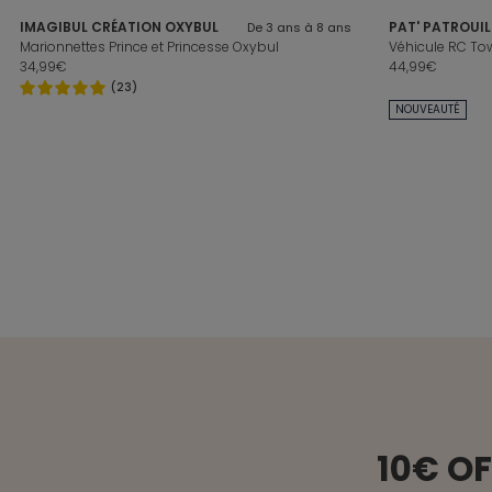
IMAGIBUL CRÉATION OXYBUL
PAT' PATROUIL
De 3 ans à 8 ans
Marionnettes Prince et Princesse Oxybul
34,99€
44,99€
(23)
NOUVEAUTÉ
10€ O