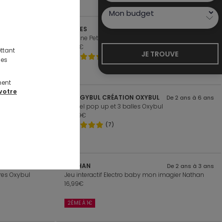
TONIES
Dès 3 ans
De 3 ans à 8 ans
bul
Figurine Petit ours brun Volume 3
14,99€
ttant
JE TROUVE
(2)
des
ment
votre
ENERGYBUL CRÉATION OXYBUL
De 3 ans à 8 ans
De 2 ans à 6 ans
Tunnel pop up et 3 balles Oxybul
22,99€
(7)
NATHAN
De 3 ans à 7 ans
De 2 ans à 3 ans
ires Oxybul
Jeu interactif Electro baby mon imagier Nathan
16,99€
2ÈME À 1€