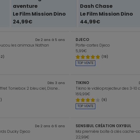
aventure
Dash Chase
Le Film Mission Dino
Le Film Mission Dino
24,99€
44,99€
DJECO
De 2 ans à 5 ans
 Coucou les animaux Nathan
Porte-cartes Djeco
5,99€
42)
(19)
TOP VENTE
TIKINO
Dès 3 ans
Mon premier coffret Toniebox 2 bleu ciel, Disney (Stitch + Le Roi Lion)
Tikino le vidéoprojecteur des 3-10 
169,99€
7)
(9)
TOP VENTE
SENSIBUL CRÉATION OXYBUL
De 2 ans à 6 ans
rds Ducky Djeco
Ma première boîte à clés cache-c
22,99€