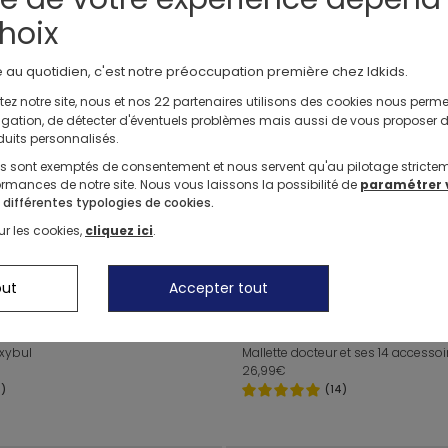
hoix
ARTIBUL CRÉATION OXYBUL
De 3 ans à 5 ans
e au quotidien, c'est notre préoccupation première chez Idkids.
Coffret Poupée Eve cheveux de rêves et accessoires
Mon cahier-ardoise d'activités Oxy
19,99€
22
ez notre site, nous et nos
partenaires utilisons des cookies nous perme
avigation, de détecter d'éventuels problèmes mais aussi de vous proposer 
NOUVEAUTÉ
duits personnalisés.
ls sont exemptés de consentement et nous servent qu'au pilotage stricte
rmances de notre site. Nous vous laissons la possibilité de
paramétrer 
IMAGIBUL CRÉATION OXYBUL
De 2 ans à 4 ans
 différentes typologies de cookies.
Livre Cherche et trouve des tout-petits, Chez les animaux
Cafetière expresso Oxybul
ur les cookies,
cliquez ici
.
19,99€
3)
(4)
out
Accepter tout
TION OXYBUL
IMAGIBUL CRÉATION OXYBUL
De 3 ans à 8 ans
Oxybul
Mallette docteur et ses 14 accesso
26,99€
8)
(14)