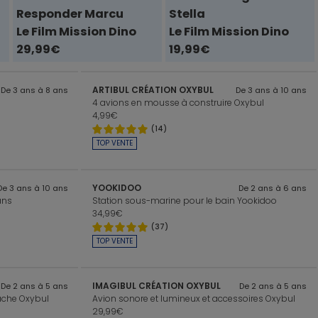
Responder Marcu
Stella
Le Film Mission Dino
Le Film Mission Dino
29,99€
19,99€
ARTIBUL CRÉATION OXYBUL
De 3 ans à 8 ans
De 3 ans à 10 ans
4 avions en mousse à construire Oxybul
4,99€
(14)
TOP VENTE
YOOKIDOO
De 3 ans à 10 ans
De 2 ans à 6 ans
ans
Station sous-marine pour le bain Yookidoo
34,99€
(37)
TOP VENTE
IMAGIBUL CRÉATION OXYBUL
De 2 ans à 5 ans
De 2 ans à 5 ans
ache Oxybul
Avion sonore et lumineux et accessoires Oxybul
29,99€