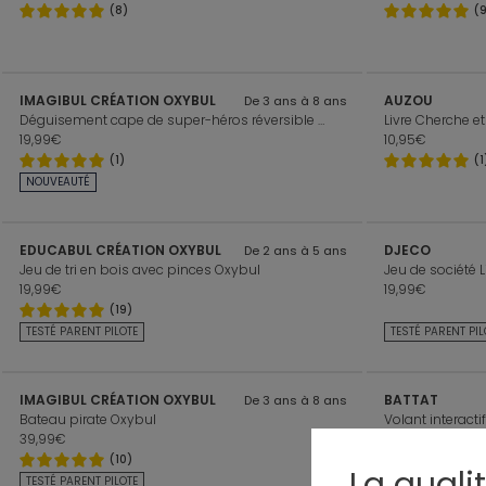
(8)
(
IMAGIBUL CRÉATION OXYBUL
AUZOU
De 3 ans à 8 ans
Déguisement cape de super-héros réversible Oxybul
19,99€
10,95€
(1)
(1
NOUVEAUTÉ
EDUCABUL CRÉATION OXYBUL
DJECO
De 2 ans à 5 ans
Jeu de tri en bois avec pinces Oxybul
Jeu de société L
19,99€
19,99€
(19)
TESTÉ PARENT PILOTE
TESTÉ PARENT PIL
IMAGIBUL CRÉATION OXYBUL
BATTAT
De 3 ans à 8 ans
Bateau pirate Oxybul
Volant interacti
39,99€
26,99€
(10)
La quali
TESTÉ PARENT PILOTE