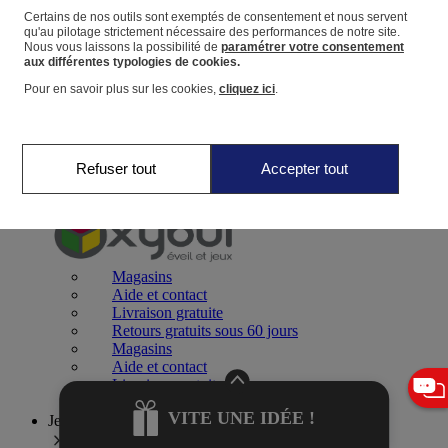
Certains de nos outils sont exemptés de consentement et nous servent
qu'au pilotage strictement nécessaire des performances de notre site.
Panier
Nous vous laissons la possibilité de
paramétrer votre consentement
Favoris
aux différentes typologies de cookies.
Pour en savoir plus sur les cookies,
cliquez ici
.
Refuser tout
Accepter tout
Jeux 0-2 ans
Magasins
Aide et contact
Livraison gratuite
Retours gratuits sous 60 jours
Magasins
Aide et contact
Livraison gratuite
Retours gratuits sous 60 jours
VITE UNE IDÉE !
Jeux 2-4 ans