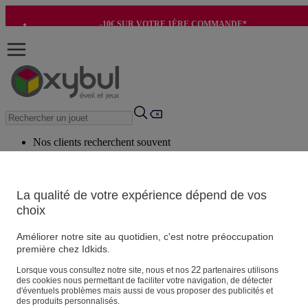
-10€ SUR VOTRE 1ÈRE COMMANDE*
-8€ POUR SON ANNIVERSAIRE AVEC OK+*
Nos clients recherchent souvent
Mots clés suggérés
Conseils suggérés
La qualité de votre expérience dépend de vos
choix
Produits suggérés
Voir tous les produits
Améliorer notre site au quotidien, c'est notre préoccupation
première chez Idkids.
Vos informations personnelles
22
Lorsque vous consultez notre site, nous et nos
partenaires utilisons
des cookies nous permettant de faciliter votre navigation, de détecter
Suivre une commande
d'éventuels problèmes mais aussi de vous proposer des publicités et
Magasin
des produits personnalisés.