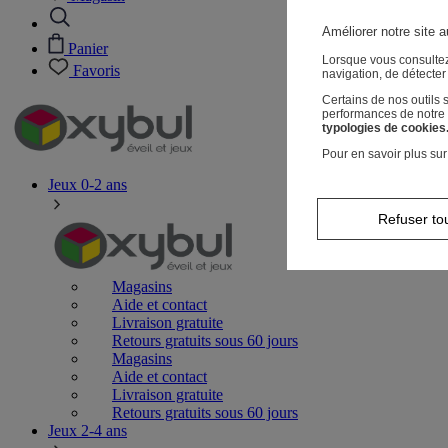
Améliorer notre site a
Panier
Lorsque vous consultez
Favoris
navigation, de détecte
Certains de nos outils
performances de notre s
typologies de cookies
Pour en savoir plus sur
Jeux 0-2 ans
Refuser to
Magasins
Aide et contact
Livraison gratuite
Retours gratuits sous 60 jours
Magasins
Aide et contact
Livraison gratuite
Retours gratuits sous 60 jours
Jeux 2-4 ans