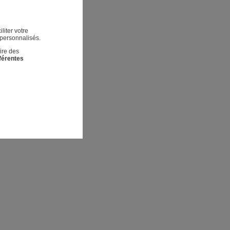
liter votre
 personnalisés.
ire des
fférentes