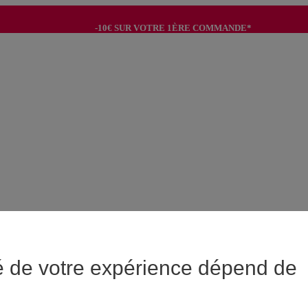
-10€ SUR VOTRE 1ÈRE COMMANDE*
-8€ POUR SON ANNIVERSAIRE AVEC OK+*
é de votre expérience dépend de