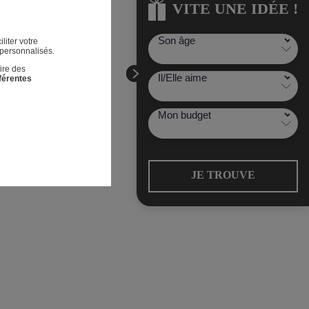
VITE UNE IDÉE !
VITE UNE IDÉE !
liter votre
 personnalisés.
ire des
fférentes
JE TROUVE