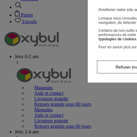
Améliorer notre site a
Panier
Lorsque vous consultez
Favoris
navigation, de détecte
Certains de nos outils
performances de notre s
typologies de cookies
Pour en savoir plus sur
Jeux 0-2 ans
Refuser to
Magasins
Aide et contact
Livraison gratuite
Retours gratuits sous 60 jours
Magasins
Aide et contact
Livraison gratuite
Retours gratuits sous 60 jours
Jeux 2-4 ans