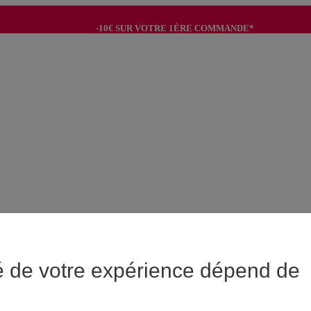
-10€ SUR VOTRE 1ÈRE COMMANDE*
-8€ POUR SON ANNIVERSAIRE AVEC OK+*
é de votre expérience dépend de