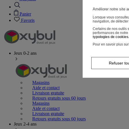
Améliorer notre site a
Panier
Lorsque vous consultez
Favoris
navigation, de détecte
Certains de nos outils
performances de notre s
typologies de cookies
Pour en savoir plus sur
Jeux 0-2 ans
Refuser to
Magasins
Aide et contact
Livraison gratuite
Retours gratuits sous 60 jours
Magasins
Aide et contact
Livraison gratuite
Retours gratuits sous 60 jours
Jeux 2-4 ans