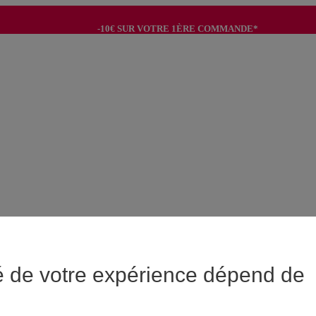
-10€ SUR VOTRE 1ÈRE COMMANDE*
-8€ POUR SON ANNIVERSAIRE AVEC OK+*
é de votre expérience dépend de