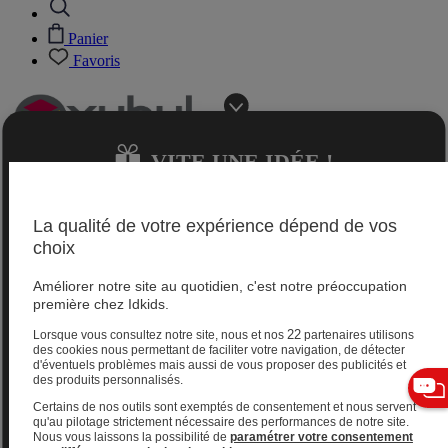
Panier
Favoris
VITE UNE IDÉE !
Jeux 0-2 ans
La qualité de votre expérience dépend de vos
choix
Magasins
Améliorer notre site au quotidien, c'est notre préoccupation
Aide et contact
première chez Idkids.
Livraison gratuite
Retours gratuits sous 60 jours
22
Lorsque vous consultez notre site, nous et nos
partenaires utilisons
Magasins
des cookies nous permettant de faciliter votre navigation, de détecter
d'éventuels problèmes mais aussi de vous proposer des publicités et
Aide et contact
des produits personnalisés.
Livraison gratuite
Retours gratuits sous 60 jours
JE TROUVE
Certains de nos outils sont exemptés de consentement et nous servent
VITE UNE IDÉE !
Jeux 2-4 ans
qu'au pilotage strictement nécessaire des performances de notre site.
Nous vous laissons la possibilité de
paramétrer votre consentement