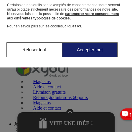
Certains de nos outils sont exemptés de consentement et nous servent
qu'au pilotage strictement nécessaire des performances de notre site.
Panier
Nous vous laissons la possibilité de
paramétrer votre consentement
Favoris
aux différentes typologies de cookies.
Pour en savoir plus sur les cookies,
cliquez ici
.
Refuser tout
Accepter tout
Jeux 0-2 ans
Magasins
Aide et contact
Livraison gratuite
Retours gratuits sous 60 jours
Magasins
Aide et contact
Livraison gratuite
Retours gratuits sous 60 jours
VITE UNE IDÉE !
Jeux 2-4 ans