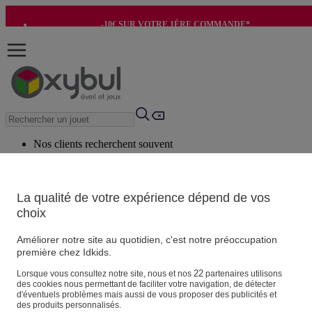
-10€ SUR VOTRE 1ÈRE COMMANDE*
-8€ POUR SON ANNIVERSAIRE AVEC OK+*
Nos clients recherchent souvent
Mots clés suggérés
Conseils suggérés
La qualité de votre expérience dépend de vos
choix
Produits suggérés
Voir tous les produits
Améliorer notre site au quotidien, c'est notre préoccupation
première chez Idkids.
Vos informations personnelles
22
Lorsque vous consultez notre site, nous et nos
partenaires utilisons
des cookies nous permettant de faciliter votre navigation, de détecter
Suivre une commande
d'éventuels problèmes mais aussi de vous proposer des publicités et
Magasin
des produits personnalisés.