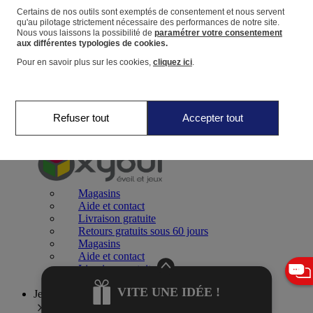
Certains de nos outils sont exemptés de consentement et nous servent
qu'au pilotage strictement nécessaire des performances de notre site.
Panier
Nous vous laissons la possibilité de
paramétrer votre consentement
Favoris
aux différentes typologies de cookies.
Pour en savoir plus sur les cookies,
cliquez ici
.
Refuser tout
Accepter tout
Jeux 0-2 ans
Magasins
Aide et contact
Livraison gratuite
Retours gratuits sous 60 jours
Magasins
Aide et contact
Livraison gratuite
Retours gratuits sous 60 jours
VITE UNE IDÉE !
Jeux 2-4 ans