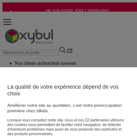
-10€ SUR VOTRE 1ÈRE COMMANDE*
-8€ POUR SON ANNIVERSAIRE AVEC OK+*
Nos clients recherchent souvent
Mots clés suggérés
Conseils suggérés
La qualité de votre expérience dépend de vos
choix
Produits suggérés
Voir tous les produits
Améliorer notre site au quotidien, c'est notre préoccupation
première chez Idkids.
Vos informations personnelles
22
Lorsque vous consultez notre site, nous et nos
partenaires utilisons
des cookies nous permettant de faciliter votre navigation, de détecter
Suivre une commande
d'éventuels problèmes mais aussi de vous proposer des publicités et
Magasin
des produits personnalisés.