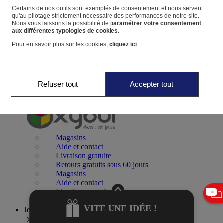
Certains de nos outils sont exemptés de consentement et nous servent
qu'au pilotage strictement nécessaire des performances de notre site.
Panier
Nous vous laissons la possibilité de
paramétrer votre consentement
Favoris
aux différentes typologies de cookies.
Pour en savoir plus sur les cookies,
cliquez ici
.
Refuser tout
Accepter tout
Jeux 0-2 ans
Magasins
Aide et contact
Livraison gratuite
Retours gratuits sous 60 jours
Magasins
Aide et contact
Livraison gratuite
Retours gratuits sous 60 jours
VITE UNE IDÉE !
Jeux 2-4 ans