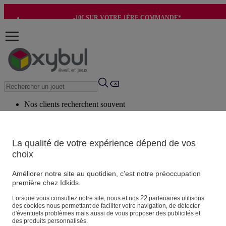
-10€ SUR VOTRE 1ÈRE COMMANDE*
-8€ POUR SON ANNIVERSAIRE AVEC OK+*
Nos clients recherchent souvent
Mots clés suggérés
Conseils suggérés
La qualité de votre expérience dépend de vos
choix
Produits suggérés
Voir tous les produits
Améliorer notre site au quotidien, c'est notre préoccupation
première chez Idkids.
Vos informations personnelles
22
Lorsque vous consultez notre site, nous et nos
partenaires utilisons
des cookies nous permettant de faciliter votre navigation, de détecter
Suivre une commande
d'éventuels problèmes mais aussi de vous proposer des publicités et
Magasin
des produits personnalisés.