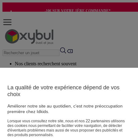
-10€ SUR VOTRE 1ÈRE COMMANDE*
-8€ POUR SON ANNIVERSAIRE AVEC OK+*
Nos clients recherchent souvent
Mots clés suggérés
Conseils suggérés
La qualité de votre expérience dépend de vos
choix
Produits suggérés
Voir tous les produits
Améliorer notre site au quotidien, c'est notre préoccupation
première chez Idkids.
Vos informations personnelles
22
Lorsque vous consultez notre site, nous et nos
partenaires utilisons
des cookies nous permettant de faciliter votre navigation, de détecter
Suivre une commande
d'éventuels problèmes mais aussi de vous proposer des publicités et
Magasin
des produits personnalisés.