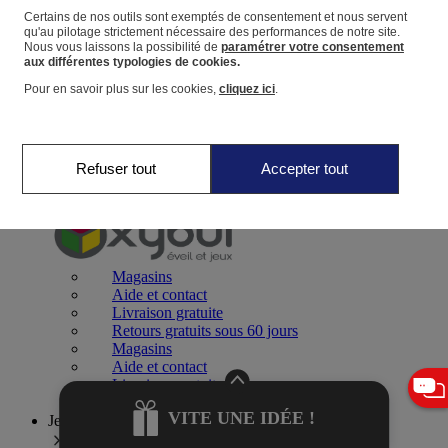
Certains de nos outils sont exemptés de consentement et nous servent
qu'au pilotage strictement nécessaire des performances de notre site.
Panier
Nous vous laissons la possibilité de
paramétrer votre consentement
Favoris
aux différentes typologies de cookies.
Pour en savoir plus sur les cookies,
cliquez ici
.
Refuser tout
Accepter tout
Jeux 0-2 ans
Magasins
Aide et contact
Livraison gratuite
Retours gratuits sous 60 jours
Magasins
Aide et contact
Livraison gratuite
Retours gratuits sous 60 jours
VITE UNE IDÉE !
Jeux 2-4 ans