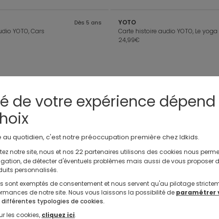
YOTO
Dès 5 ans
audio YOTO, Cars
Carte histoire audio YOTO, Le yog
24,99€
YOTO
De 3 ans à 5 ans
té de votre expérience dépend
Yoto Originals
Cartes sons pour s'endormir
24,99€
hoix
e au quotidien, c'est notre préoccupation première chez Idkids.
22
ez notre site, nous et nos
partenaires utilisons des cookies nous perme
De 4 ans à 8 ans
avigation, de détecter d'éventuels problèmes mais aussi de vous proposer 
Carte histoire audio YOTO, Les grands classiques Disney
duits personnalisés.
ls sont exemptés de consentement et nous servent qu'au pilotage stricte
rmances de notre site. Nous vous laissons la possibilité de
paramétrer 
 différentes typologies de cookies.
ur les cookies,
cliquez ici
.