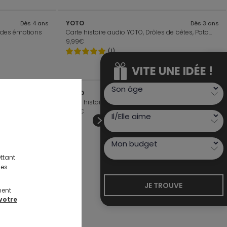
YOTO
Dès 4 ans
Dès 3 ans
a des émotions
Carte histoire audio YOTO, Drôles de bêtes, Patouch la mouche et autres histoires
9,99€
(1)
VITE UNE IDÉE !
VITE UNE IDÉE !
YOTO
Dès 3 ans
De 5 ans à 8 ans
Carte histoire audio YOTO, La socière de la rue Monffetard et autres contes
9,99€
ttant
des
JE TROUVE
ment
votre