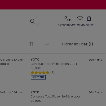
Se connecter
Favoris
Panier
Filtrer et Trier
(1)
YOTO
De 6 ans à 10 ans
Dès 4 ans
Latuile
Conteuse Yoto mini Edition 2024
69,99€
(3)
TOP VENTE
YOTO
De 8 ans à 14 ans
Dès 5 ans
Conteuse Yoto Player 3e Génération
99,99€