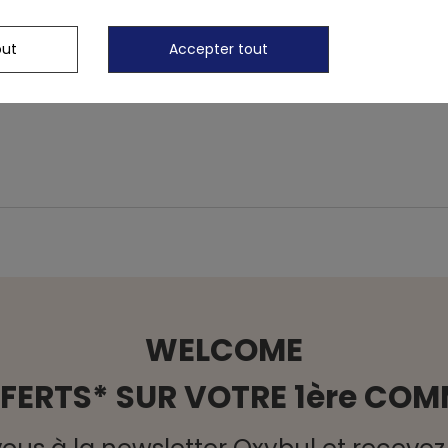
1
2
out
Accepter tout
WELCOME
FFERTS* SUR VOTRE 1ère CO