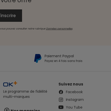
votre offre
, vous pouvez consulter notre rubrique
Données personnelles
.
Paiement Paypal
Payez en 4 fois sans frais
Suivez nous
Le programme de fidélité
Facebook
multi-marques
Instagram
You Tube
Nos magasins