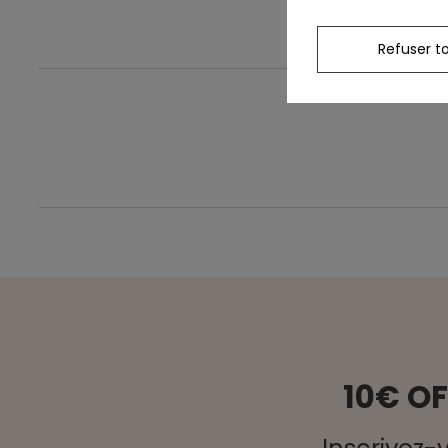
Refuser t
10€ O