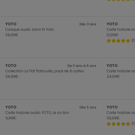
YOTO
YOTO
Dès 3 ans
Casque audio sans fil Yoto
39,99€
12,99€
(1
YOTO
YOTO
De 3 ans à 6 ans
Collection La Pat' Patrouille, pack de 6 cartes
34,99€
24,99€
YOTO
YOTO
Dès 5 ans
Carte histoire audio YOTO, Le roi lion
9,99€
39,99€
(1