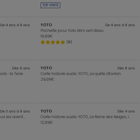
TOP VENTE
YOTO
De 4 ans à 8 ans
De 4 ans à 8 ans
Pochette pour Yoto Mini vert d'eau
19,99€
(6)
YOTO
Dès 6 ans
Dès 8 ans
ts : la Terre
Carte histoire audio YOTO, La quête d'Ewilan
29,99€
YOTO
De 3 ans à 8 ans
Dès 4 ans
Carte histoire audio YOTO, Miraculous les aventures de chat noir
Carte histoire audio YOTO, La Reine des Neiges, les forces de la nature
12,99€