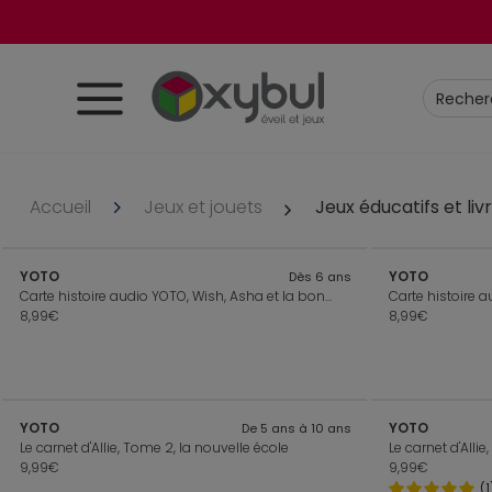
Accueil
Jeux et jouets
Jeux éducatifs et li
YOTO
YOTO
Dès 6 ans
Carte histoire audio YOTO, Wish, Asha et la bonne étoile
Carte histoire a
8,99€
8,99€
YOTO
YOTO
De 5 ans à 10 ans
Le carnet d'Allie, Tome 2, la nouvelle école
Le carnet d'All
9,99€
9,99€
(1