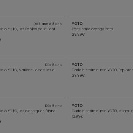
YOTO
De 3 ans à 8 ans
Carte histoire audio YOTO, Les Fables de la Fontaine
Porte carte orange Yoto
29,99€
)
YOTO
Dès 5 ans
Carte histoire audio YOTO, Marlène Jobert, les contes et musiques du monde
Carte histoire audio YOTO, Explorobo
29,99€
YOTO
Dès 5 ans
Carte histoire audio YOTO, Les classiques Disney Volume 1
12,99€
)