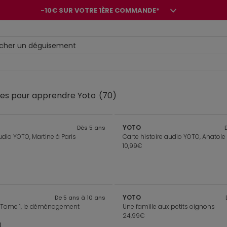
-10€ SUR VOTRE 1ÈRE COMMANDE*
-8€ POUR SON ANNIVERSAIRE AVEC OK+*
-10€ SUR VOTRE 1ÈRE COMMANDE*
-8€ POUR SON ANNIVERSAIRE AVEC OK+*
vres pour apprendre Yoto
(70)
YOTO
Dès 5 ans
udio YOTO, Martine à Paris
Carte histoire audio YOTO, Anatole 
10,99€
YOTO
De 5 ans à 10 ans
ie, Tome 1, le déménagement
Une famille aux petits oignons
24,99€
)