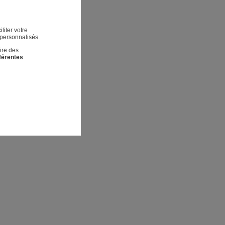
liter votre
 personnalisés.
ire des
fférentes