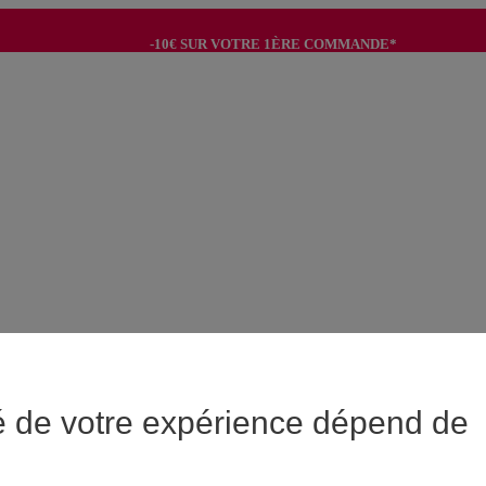
-10€ SUR VOTRE 1ÈRE COMMANDE*
-8€ POUR SON ANNIVERSAIRE AVEC OK+*
é de votre expérience dépend de