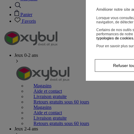
Améliorer notre site a
Panier
Lorsque vous consultez
Favoris
navigation, de détecte
Certains de nos outils
performances de notre s
typologies de cookies
Pour en savoir plus sur
Jeux 0-2 ans
Refuser to
Magasins
Aide et contact
Livraison gratuite
Retours gratuits sous 60 jours
Magasins
Aide et contact
Livraison gratuite
Retours gratuits sous 60 jours
Jeux 2-4 ans