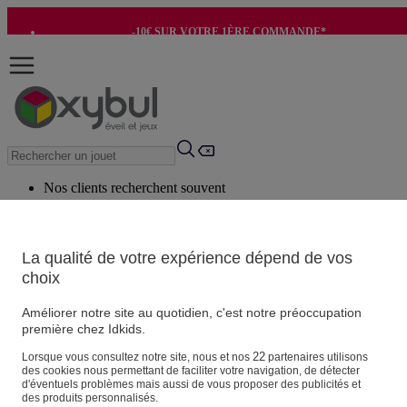
-10€ SUR VOTRE 1ÈRE COMMANDE*
-8€ POUR SON ANNIVERSAIRE AVEC OK+*
Nos clients recherchent souvent
Mots clés suggérés
Conseils suggérés
La qualité de votre expérience dépend de vos
choix
Produits suggérés
Voir tous les produits
Améliorer notre site au quotidien, c'est notre préoccupation
première chez Idkids.
Vos informations personnelles
22
Lorsque vous consultez notre site, nous et nos
partenaires utilisons
des cookies nous permettant de faciliter votre navigation, de détecter
Suivre une commande
d'éventuels problèmes mais aussi de vous proposer des publicités et
Magasin
des produits personnalisés.