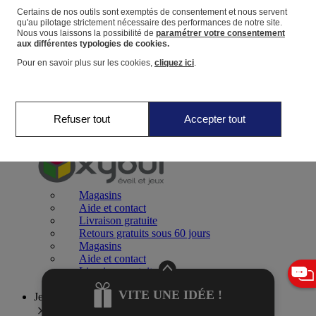
Certains de nos outils sont exemptés de consentement et nous servent
qu'au pilotage strictement nécessaire des performances de notre site.
Panier
Nous vous laissons la possibilité de
paramétrer votre consentement
Favoris
aux différentes typologies de cookies.
Pour en savoir plus sur les cookies,
cliquez ici
.
Refuser tout
Accepter tout
Jeux 0-2 ans
Magasins
Aide et contact
Livraison gratuite
Retours gratuits sous 60 jours
Magasins
Aide et contact
Livraison gratuite
Retours gratuits sous 60 jours
VITE UNE IDÉE !
Jeux 2-4 ans