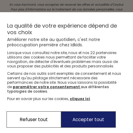
En vous inscrivant, vous acceptez de recevoir les offres et actualités d'Oxybul.
Pour plus d'informations sur le traitement de vos données personnelles, vous
pouvez consulter notre rubrique
Données personnelles
.
La qualité de votre expérience dépend de
vos choix
Améliorer notre site au quotidien, c'est notre
préoccupation première chez Idkids.
Livraison gratuite
Livraison gratuite
22
Lorsque vous consultez notre site, nous et nos
partenaires
en Point Relais dès 49€ d'achat
en magasin
utilisons des cookies nous permettant de faciliter votre
navigation, de détecter d'éventuels problèmes mais aussi de
vous proposer des publicités et des produits personnalisés.
Certains de nos outils sont exemptés de consentement et nous
Satisfait ou remboursé
Paiement Paypal
servent qu'au pilotage strictement nécessaire des
performances de notre site. Nous vous laissons la possibilité
pendant 60 jours
Payez en 4 fois sans frais
de
paramétrer votre consentement
aux différentes
typologies de cookies.
Pour en savoir plus sur les cookies,
cliquez ici
.
À propos d'Ïdkids
Le groupe Ïdkids
À propos d'Oxybul
Refuser tout
Accepter tout
Notre Fonds de dotation
Nos engagements
Service Client
Notre charte avis clients