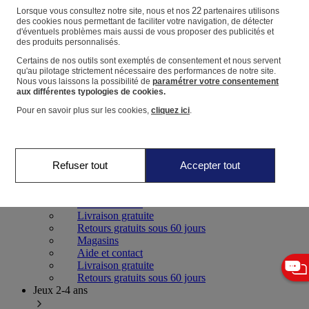
22
Lorsque vous consultez notre site, nous et nos
partenaires utilisons
des cookies nous permettant de faciliter votre navigation, de détecter
Panier
d'éventuels problèmes mais aussi de vous proposer des publicités et
Favoris
des produits personnalisés.
Certains de nos outils sont exemptés de consentement et nous servent
qu'au pilotage strictement nécessaire des performances de notre site.
Nous vous laissons la possibilité de
paramétrer votre consentement
aux différentes typologies de cookies.
Pour en savoir plus sur les cookies,
cliquez ici
.
Jeux 0-2 ans
Refuser tout
Accepter tout
Magasins
Aide et contact
Livraison gratuite
Retours gratuits sous 60 jours
Magasins
Aide et contact
Livraison gratuite
Retours gratuits sous 60 jours
Jeux 2-4 ans