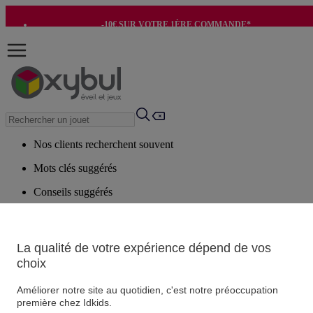
-10€ SUR VOTRE 1ÈRE COMMANDE*
-8€ POUR SON ANNIVERSAIRE AVEC OK+*
Nos clients recherchent souvent
Mots clés suggérés
Conseils suggérés
Produits suggérés
Voir tous les produits
La qualité de votre expérience dépend de vos
choix
Vos informations personnelles
Suivre une commande
Améliorer notre site au quotidien, c'est notre préoccupation
première chez Idkids.
Magasin