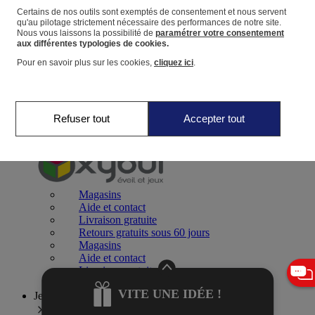
Certains de nos outils sont exemptés de consentement et nous servent
qu'au pilotage strictement nécessaire des performances de notre site.
Panier
Nous vous laissons la possibilité de
paramétrer votre consentement
Favoris
aux différentes typologies de cookies.
Pour en savoir plus sur les cookies,
cliquez ici
.
Refuser tout
Accepter tout
Jeux 0-2 ans
Magasins
Aide et contact
Livraison gratuite
Retours gratuits sous 60 jours
Magasins
Aide et contact
Livraison gratuite
Retours gratuits sous 60 jours
VITE UNE IDÉE !
Jeux 2-4 ans