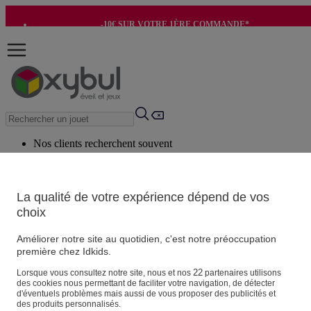
-10€ SUR VOTRE 1ÈRE COMMANDE*
-8€ POUR SON ANNIVERSAIRE AVEC OK+*
Nos clients recherchent souvent
Mots clés suggérés
Conseils suggérés
La qualité de votre expérience dépend de vos
choix
Produits suggérés
Voir tous les produits
Améliorer notre site au quotidien, c'est notre préoccupation
première chez Idkids.
Vos informations personnelles
22
Lorsque vous consultez notre site, nous et nos
partenaires utilisons
des cookies nous permettant de faciliter votre navigation, de détecter
Suivre une commande
d'éventuels problèmes mais aussi de vous proposer des publicités et
Magasin
des produits personnalisés.