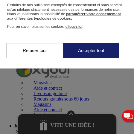
Certains de nos outils sont exemptés de consentement et nous servent
qu'au pilotage strictement nécessaire des performances de notre site.
Panier
Nous vous laissons la possibilité de
paramétrer votre consentement
Favoris
aux différentes typologies de cookies.
Pour en savoir plus sur les cookies,
cliquez ici
.
Refuser tout
Accepter tout
Jeux 0-2 ans
Magasins
Aide et contact
Livraison gratuite
Retours gratuits sous 60 jours
Magasins
Aide et contact
Livraison gratuite
Retours gratuits sous 60 jours
VITE UNE IDÉE !
Jeux 2-4 ans