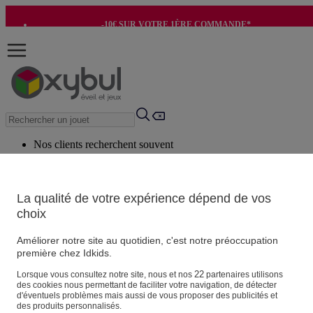
-10€ SUR VOTRE 1ÈRE COMMANDE*
-8€ POUR SON ANNIVERSAIRE AVEC OK+*
Nos clients recherchent souvent
Mots clés suggérés
Conseils suggérés
La qualité de votre expérience dépend de vos
choix
Produits suggérés
Voir tous les produits
Améliorer notre site au quotidien, c'est notre préoccupation
première chez Idkids.
Vos informations personnelles
22
Lorsque vous consultez notre site, nous et nos
partenaires utilisons
des cookies nous permettant de faciliter votre navigation, de détecter
Suivre une commande
d'éventuels problèmes mais aussi de vous proposer des publicités et
Magasin
des produits personnalisés.