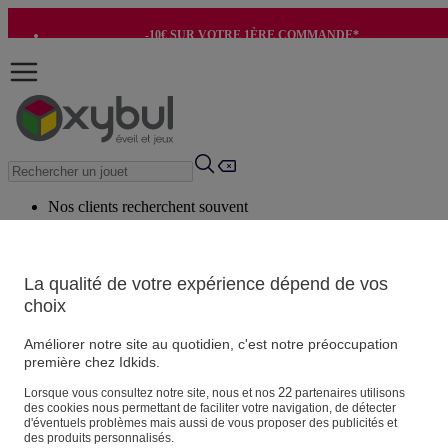
-10€ SUR VOTRE 1ÈRE COMMANDE*
-8€ POUR SON ANNIVERSAIRE AVEC OK+*
Nos clients recherchent souvent
Mots clés suggérés
Conseils suggérés
La qualité de votre expérience dépend de vos
choix
Produits suggérés
Voir tous les produits
Améliorer notre site au quotidien, c'est notre préoccupation
première chez Idkids.
Vos informations personnelles
22
Lorsque vous consultez notre site, nous et nos
partenaires utilisons
des cookies nous permettant de faciliter votre navigation, de détecter
Suivre une commande
d'éventuels problèmes mais aussi de vous proposer des publicités et
Magasin
des produits personnalisés.