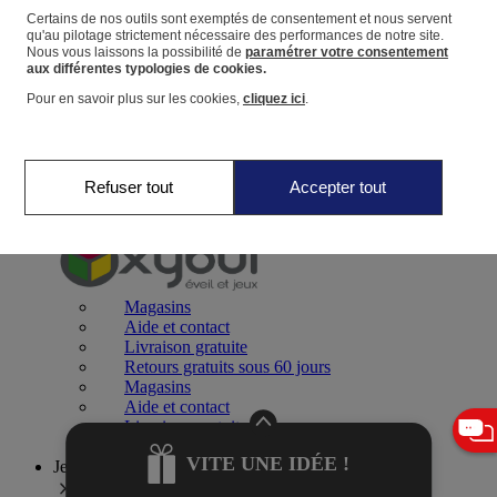
Certains de nos outils sont exemptés de consentement et nous servent
qu'au pilotage strictement nécessaire des performances de notre site.
Panier
Nous vous laissons la possibilité de
paramétrer votre consentement
Favoris
aux différentes typologies de cookies.
Pour en savoir plus sur les cookies,
cliquez ici
.
Refuser tout
Accepter tout
Jeux 0-2 ans
Magasins
Aide et contact
Livraison gratuite
Retours gratuits sous 60 jours
Magasins
Aide et contact
Livraison gratuite
Retours gratuits sous 60 jours
VITE UNE IDÉE !
Jeux 2-4 ans