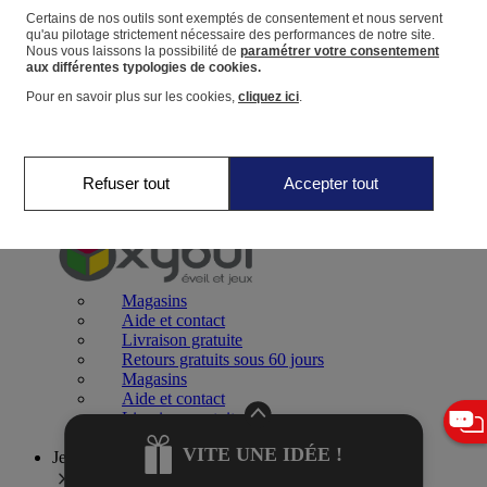
Certains de nos outils sont exemptés de consentement et nous servent
qu'au pilotage strictement nécessaire des performances de notre site.
Panier
Nous vous laissons la possibilité de
paramétrer votre consentement
Favoris
aux différentes typologies de cookies.
Pour en savoir plus sur les cookies,
cliquez ici
.
Refuser tout
Accepter tout
Jeux 0-2 ans
Magasins
Aide et contact
Livraison gratuite
Retours gratuits sous 60 jours
Magasins
Aide et contact
Livraison gratuite
Retours gratuits sous 60 jours
VITE UNE IDÉE !
Jeux 2-4 ans