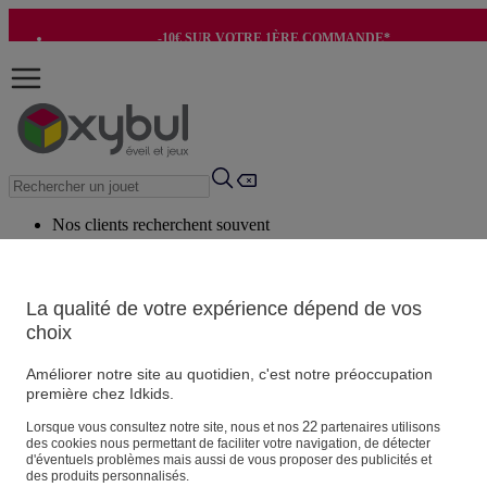
-10€ SUR VOTRE 1ÈRE COMMANDE*
-8€ POUR SON ANNIVERSAIRE AVEC OK+*
Nos clients recherchent souvent
Mots clés suggérés
Conseils suggérés
La qualité de votre expérience dépend de vos
choix
Produits suggérés
Voir tous les produits
Améliorer notre site au quotidien, c'est notre préoccupation
première chez Idkids.
Vos informations personnelles
22
Lorsque vous consultez notre site, nous et nos
partenaires utilisons
des cookies nous permettant de faciliter votre navigation, de détecter
Suivre une commande
d'éventuels problèmes mais aussi de vous proposer des publicités et
Magasin
des produits personnalisés.