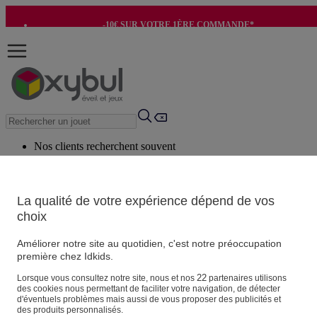
-10€ SUR VOTRE 1ÈRE COMMANDE*
-8€ POUR SON ANNIVERSAIRE AVEC OK+*
Nos clients recherchent souvent
Mots clés suggérés
Conseils suggérés
La qualité de votre expérience dépend de vos
choix
Produits suggérés
Voir tous les produits
Améliorer notre site au quotidien, c'est notre préoccupation
première chez Idkids.
Vos informations personnelles
22
Lorsque vous consultez notre site, nous et nos
partenaires utilisons
des cookies nous permettant de faciliter votre navigation, de détecter
Suivre une commande
d'éventuels problèmes mais aussi de vous proposer des publicités et
Magasin
des produits personnalisés.