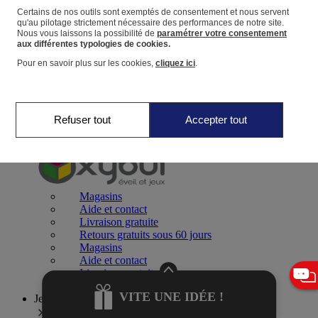
Certains de nos outils sont exemptés de consentement et nous servent
qu'au pilotage strictement nécessaire des performances de notre site.
Panier
Nous vous laissons la possibilité de
paramétrer votre consentement
Favoris
aux différentes typologies de cookies.
Pour en savoir plus sur les cookies,
cliquez ici
.
Refuser tout
Accepter tout
Jeux 0-2 ans
Magasins
Aide et contact
Livraison gratuite
Retours gratuits sous 60 jours
Magasins
Aide et contact
Livraison gratuite
Retours gratuits sous 60 jours
VITE UNE IDÉE !
Jeux 2-4 ans