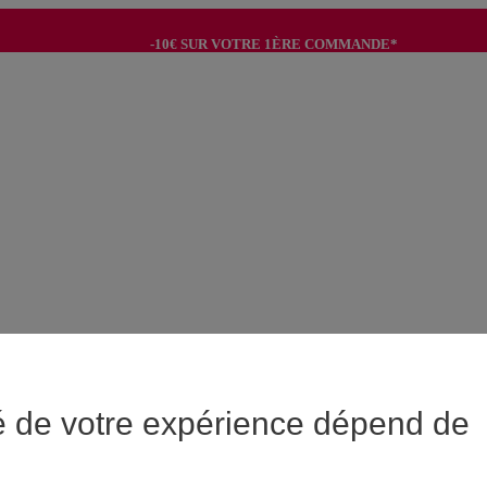
-10€ SUR VOTRE 1ÈRE COMMANDE*
-8€ POUR SON ANNIVERSAIRE AVEC OK+*
é de votre expérience dépend de