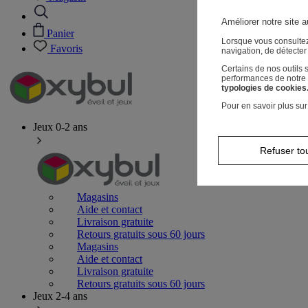
Améliorer notre site a
Panier
Lorsque vous consultez
Favoris
navigation, de détecte
Certains de nos outils
performances de notre s
typologies de cookies
Pour en savoir plus sur
Jeux 0-2 ans
Refuser to
Magasins
Aide et contact
Livraison gratuite
Retours gratuits sous 60 jours
Magasins
Aide et contact
Livraison gratuite
Retours gratuits sous 60 jours
Jeux 2-4 ans