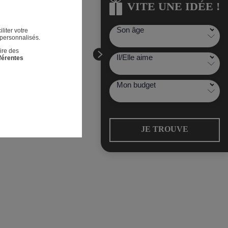
VITE UNE IDÉE !
VITE UNE IDÉE !
liter votre
 personnalisés.
ire des
fférentes
JE TROUVE