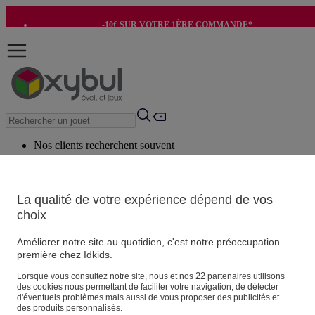
-10€ SUR VOTRE 1ÈRE COMMANDE*
-8€ POUR SON ANNIVERSAIRE AVEC OK+*
Nos clients recherchent souvent
Mots clés suggérés
Conseils suggérés
La qualité de votre expérience dépend de vos
choix
Produits suggérés
Voir tous les produits
Améliorer notre site au quotidien, c'est notre préoccupation
première chez Idkids.
Vos informations personnelles
22
Lorsque vous consultez notre site, nous et nos
partenaires utilisons
des cookies nous permettant de faciliter votre navigation, de détecter
Suivre une commande
d'éventuels problèmes mais aussi de vous proposer des publicités et
Magasin
des produits personnalisés.