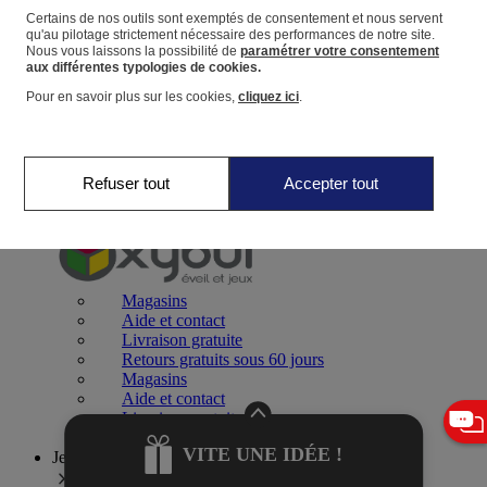
Certains de nos outils sont exemptés de consentement et nous servent
qu'au pilotage strictement nécessaire des performances de notre site.
Panier
Nous vous laissons la possibilité de
paramétrer votre consentement
Favoris
aux différentes typologies de cookies.
Pour en savoir plus sur les cookies,
cliquez ici
.
Refuser tout
Accepter tout
Jeux 0-2 ans
Magasins
Aide et contact
Livraison gratuite
Retours gratuits sous 60 jours
Magasins
Aide et contact
Livraison gratuite
Retours gratuits sous 60 jours
VITE UNE IDÉE !
Jeux 2-4 ans