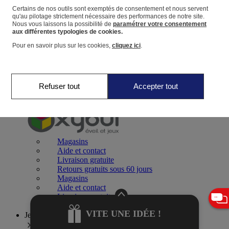
Certains de nos outils sont exemptés de consentement et nous servent
qu'au pilotage strictement nécessaire des performances de notre site.
Panier
Nous vous laissons la possibilité de
paramétrer votre consentement
Favoris
aux différentes typologies de cookies.
Pour en savoir plus sur les cookies,
cliquez ici
.
Refuser tout
Accepter tout
Jeux 0-2 ans
Magasins
Aide et contact
Livraison gratuite
Retours gratuits sous 60 jours
Magasins
Aide et contact
Livraison gratuite
Retours gratuits sous 60 jours
VITE UNE IDÉE !
Jeux 2-4 ans