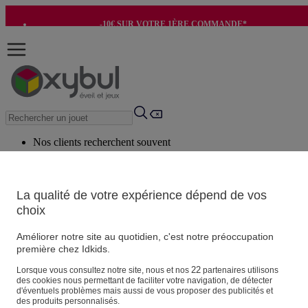
-10€ SUR VOTRE 1ÈRE COMMANDE*
-8€ POUR SON ANNIVERSAIRE AVEC OK+*
Nos clients recherchent souvent
Mots clés suggérés
Conseils suggérés
La qualité de votre expérience dépend de vos
choix
Produits suggérés
Voir tous les produits
Améliorer notre site au quotidien, c'est notre préoccupation
première chez Idkids.
Vos informations personnelles
22
Lorsque vous consultez notre site, nous et nos
partenaires utilisons
des cookies nous permettant de faciliter votre navigation, de détecter
Suivre une commande
d'éventuels problèmes mais aussi de vous proposer des publicités et
Magasin
des produits personnalisés.