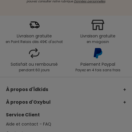
pouvez consulter notre rubrique
Données personnelles
.
Livraison gratuite
Livraison gratuite
en Point Relais dès 49€ d'achat
en magasin
Satisfait ou remboursé
Paiement Paypal
pendant 60 jours
Payez en 4 fois sans frais
À propos d'Ïdkids
Le groupe Ïdkids
À propos d'Oxybul
Notre Fonds de dotation
Nos engagements
Service Client
Notre charte avis clients
Catalogue de Noël
Aide et contact - FAQ
Rejoignez-nous
Catalogues et guides