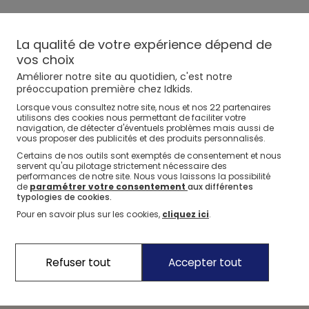
La qualité de votre expérience dépend de
vos choix
Améliorer notre site au quotidien, c'est notre
préoccupation première chez Idkids.
22
Lorsque vous consultez notre site, nous et nos
partenaires
utilisons des cookies nous permettant de faciliter votre
navigation, de détecter d'éventuels problèmes mais aussi de
WELCOME
vous proposer des publicités et des produits personnalisés.
10€ OFFERTS* SUR VOTRE 1ère
Certains de nos outils sont exemptés de consentement et nous
servent qu'au pilotage strictement nécessaire des
COMMANDE
performances de notre site. Nous vous laissons la possibilité
de
paramétrer votre consentement
aux différentes
Inscrivez-vous à la newsletter Oxybul et recevez
typologies de cookies.
votre offre
Pour en savoir plus sur les cookies,
cliquez ici
.
Refuser tout
Accepter tout
En vous inscrivant, vous acceptez de recevoir les offres et actualités d'Oxybul.
Pour plus d'informations sur le traitement de vos données personnelles, vous