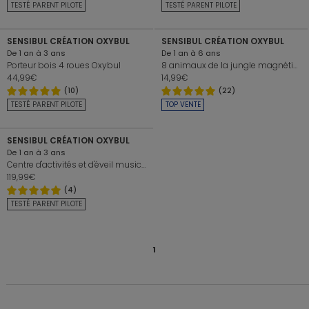
+
+
TESTÉ PARENT PILOTE
TESTÉ PARENT PILOTE
SENSIBUL CRÉATION OXYBUL
SENSIBUL CRÉATION OXYBUL
De 1 an à 3 ans
De 1 an à 6 ans
Porteur bois 4 roues Oxybul
8 animaux de la jungle magnétiques en bois Oxybul
44,99€
14,99€
(10)
(22)
+
TESTÉ PARENT PILOTE
TOP VENTE
SENSIBUL CRÉATION OXYBUL
De 1 an à 3 ans
Centre d'activités et d'éveil musical géant Oxybul
119,99€
(4)
TESTÉ PARENT PILOTE
1