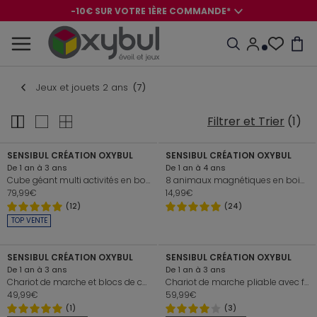
-10€ SUR VOTRE 1ÈRE COMMANDE*
-8€ POUR SON ANNIVERSAIRE AVEC OK+*
-10€ SUR VOTRE 1ÈRE COMMANDE*
-8€ POUR SON ANNIVERSAIRE AVEC OK+*
Jeux et jouets 2 ans
(7)
+
+
Filtrer et Trier
(1)
SENSIBUL CRÉATION OXYBUL
SENSIBUL CRÉATION OXYBUL
De 1 an à 3 ans
De 1 an à 4 ans
Cube géant multi activités en bois Oxybul
8 animaux magnétiques en bois Oxybul
79,99€
14,99€
(12)
(24)
+
+
TOP VENTE
SENSIBUL CRÉATION OXYBUL
SENSIBUL CRÉATION OXYBUL
De 1 an à 3 ans
De 1 an à 3 ans
Chariot de marche et blocs de construction Oxybul
Chariot de marche pliable avec freins Oxybul
49,99€
59,99€
(1)
(3)