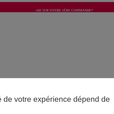
-10€ SUR VOTRE 1ÈRE COMMANDE*
-8€ POUR SON ANNIVERSAIRE AVEC OK+*
é de votre expérience dépend de