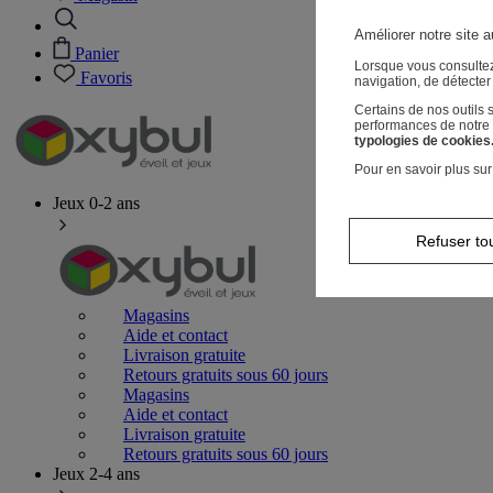
Améliorer notre site a
Panier
Lorsque vous consultez
Favoris
navigation, de détecte
Certains de nos outils
performances de notre s
typologies de cookies
Pour en savoir plus sur
Jeux 0-2 ans
Refuser to
Magasins
Aide et contact
Livraison gratuite
Retours gratuits sous 60 jours
Magasins
Aide et contact
Livraison gratuite
Retours gratuits sous 60 jours
Jeux 2-4 ans