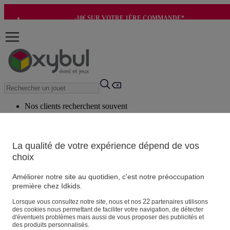
-10€ SUR VOTRE 1ÈRE COMMANDE*
-8€ POUR SON ANNIVERSAIRE AVEC OK+*
Nos clients recherchent souvent
Mots clés suggérés
Conseils suggérés
La qualité de votre expérience dépend de vos
choix
Produits suggérés
Voir tous les produits
Améliorer notre site au quotidien, c'est notre préoccupation
première chez Idkids.
Vos informations personnelles
22
Lorsque vous consultez notre site, nous et nos
partenaires utilisons
des cookies nous permettant de faciliter votre navigation, de détecter
Suivre une commande
d'éventuels problèmes mais aussi de vous proposer des publicités et
Magasin
des produits personnalisés.