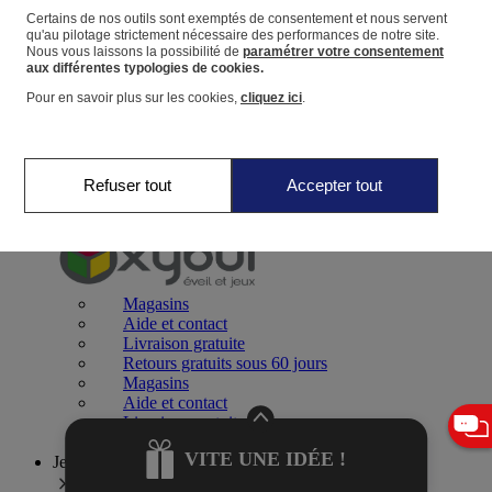
Certains de nos outils sont exemptés de consentement et nous servent
qu'au pilotage strictement nécessaire des performances de notre site.
Panier
Nous vous laissons la possibilité de
paramétrer votre consentement
Favoris
aux différentes typologies de cookies.
Pour en savoir plus sur les cookies,
cliquez ici
.
Refuser tout
Accepter tout
Jeux 0-2 ans
Magasins
Aide et contact
Livraison gratuite
Retours gratuits sous 60 jours
Magasins
Aide et contact
Livraison gratuite
Retours gratuits sous 60 jours
VITE UNE IDÉE !
Jeux 2-4 ans