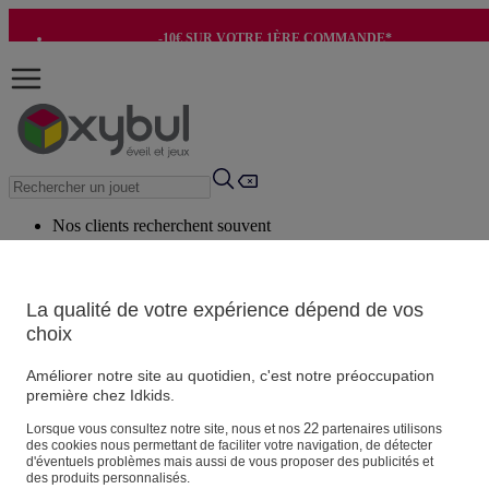
-10€ SUR VOTRE 1ÈRE COMMANDE*
-8€ POUR SON ANNIVERSAIRE AVEC OK+*
Nos clients recherchent souvent
Mots clés suggérés
Conseils suggérés
La qualité de votre expérience dépend de vos
choix
Produits suggérés
Voir tous les produits
Améliorer notre site au quotidien, c'est notre préoccupation
première chez Idkids.
Vos informations personnelles
22
Lorsque vous consultez notre site, nous et nos
partenaires utilisons
des cookies nous permettant de faciliter votre navigation, de détecter
Suivre une commande
d'éventuels problèmes mais aussi de vous proposer des publicités et
Magasin
des produits personnalisés.