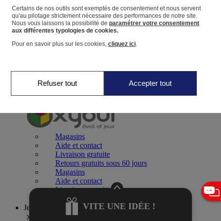
Certains de nos outils sont exemptés de consentement et nous servent
qu'au pilotage strictement nécessaire des performances de notre site.
Panier
Nous vous laissons la possibilité de
paramétrer votre consentement
Favoris
aux différentes typologies de cookies.
Pour en savoir plus sur les cookies,
cliquez ici
.
Refuser tout
Accepter tout
Jeux 0-2 ans
Magasins
Aide et contact
Livraison gratuite
Retours gratuits sous 60 jours
Magasins
Aide et contact
Livraison gratuite
Retours gratuits sous 60 jours
VITE UNE IDÉE !
Jeux 2-4 ans