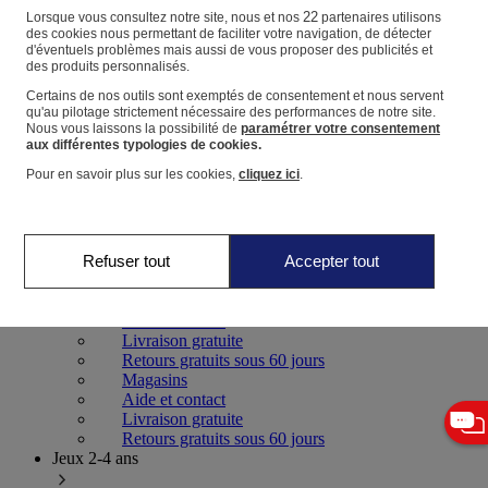
22
Lorsque vous consultez notre site, nous et nos
partenaires utilisons
des cookies nous permettant de faciliter votre navigation, de détecter
Panier
d'éventuels problèmes mais aussi de vous proposer des publicités et
Favoris
des produits personnalisés.
Certains de nos outils sont exemptés de consentement et nous servent
qu'au pilotage strictement nécessaire des performances de notre site.
Nous vous laissons la possibilité de
paramétrer votre consentement
aux différentes typologies de cookies.
Pour en savoir plus sur les cookies,
cliquez ici
.
Jeux 0-2 ans
Refuser tout
Accepter tout
Magasins
Aide et contact
Livraison gratuite
Retours gratuits sous 60 jours
Magasins
Aide et contact
Livraison gratuite
Retours gratuits sous 60 jours
Jeux 2-4 ans