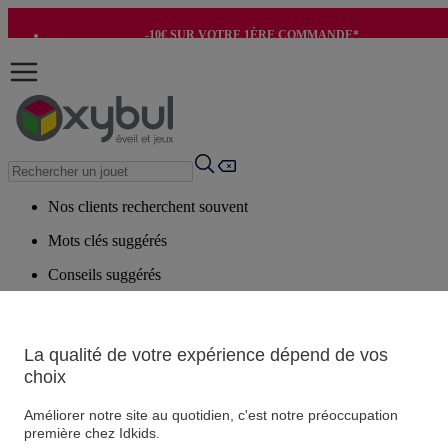
-10€ SUR VOTRE 1ÈRE COMMANDE*
-8€ POUR SON ANNIVERSAIRE AVEC OK+*
Nos clients recherchent souvent
Mots clés suggérés
Conseils suggérés
Produits suggérés
Voir tous les produits
La qualité de votre expérience dépend de vos
choix
Vos informations personnelles
Suivre une commande
Améliorer notre site au quotidien, c'est notre préoccupation
première chez Idkids.
Magasin