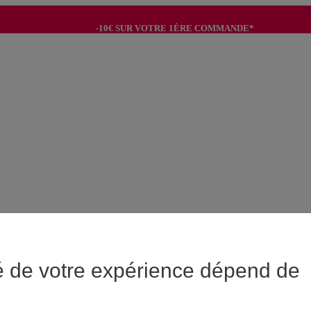
-10€ SUR VOTRE 1ÈRE COMMANDE*
-8€ POUR SON ANNIVERSAIRE AVEC OK+*
é de votre expérience dépend de