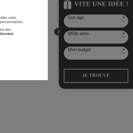
VITE UNE IDÉE !
VITE UNE IDÉE !
liter votre
 personnalisés.
ire des
fférentes
JE TROUVE