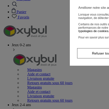
Améliorer notre site a
Panier
Lorsque vous consultez
Favoris
navigation, de détecte
Certains de nos outils
performances de notre s
typologies de cookies
Pour en savoir plus sur
Jeux 0-2 ans
Refuser to
Magasins
Aide et contact
Livraison gratuite
Retours gratuits sous 60 jours
Magasins
Aide et contact
Livraison gratuite
Retours gratuits sous 60 jours
Jeux 2-4 ans