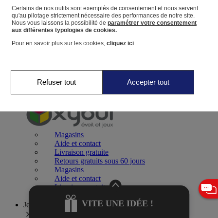
Certains de nos outils sont exemptés de consentement et nous servent
qu'au pilotage strictement nécessaire des performances de notre site.
Panier
Nous vous laissons la possibilité de
paramétrer votre consentement
Favoris
aux différentes typologies de cookies.
Pour en savoir plus sur les cookies,
cliquez ici
.
Refuser tout
Accepter tout
Jeux 0-2 ans
Magasins
Aide et contact
Livraison gratuite
Retours gratuits sous 60 jours
Magasins
Aide et contact
Livraison gratuite
Retours gratuits sous 60 jours
VITE UNE IDÉE !
Jeux 2-4 ans