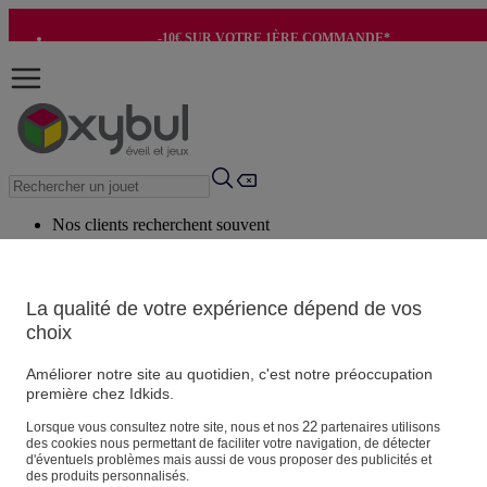
-10€ SUR VOTRE 1ÈRE COMMANDE*
-8€ POUR SON ANNIVERSAIRE AVEC OK+*
Nos clients recherchent souvent
Mots clés suggérés
Conseils suggérés
La qualité de votre expérience dépend de vos
choix
Produits suggérés
Voir tous les produits
Améliorer notre site au quotidien, c'est notre préoccupation
première chez Idkids.
Vos informations personnelles
22
Lorsque vous consultez notre site, nous et nos
partenaires utilisons
des cookies nous permettant de faciliter votre navigation, de détecter
Suivre une commande
d'éventuels problèmes mais aussi de vous proposer des publicités et
Magasin
des produits personnalisés.