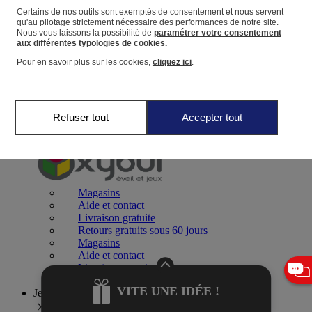
Certains de nos outils sont exemptés de consentement et nous servent
qu'au pilotage strictement nécessaire des performances de notre site.
Panier
Nous vous laissons la possibilité de
paramétrer votre consentement
Favoris
aux différentes typologies de cookies.
Pour en savoir plus sur les cookies,
cliquez ici
.
Refuser tout
Accepter tout
Jeux 0-2 ans
Magasins
Aide et contact
Livraison gratuite
Retours gratuits sous 60 jours
Magasins
Aide et contact
Livraison gratuite
Retours gratuits sous 60 jours
VITE UNE IDÉE !
Jeux 2-4 ans