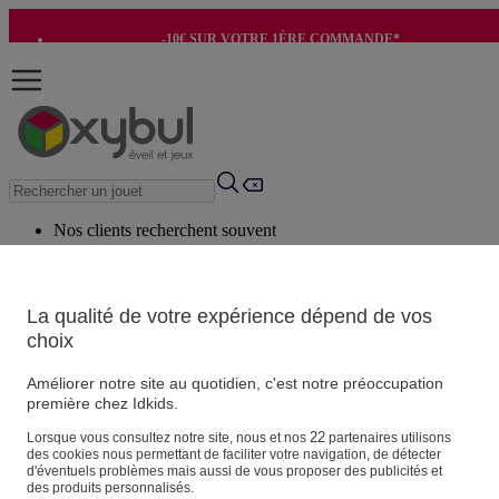
-10€ SUR VOTRE 1ÈRE COMMANDE*
-8€ POUR SON ANNIVERSAIRE AVEC OK+*
Nos clients recherchent souvent
Mots clés suggérés
Conseils suggérés
La qualité de votre expérience dépend de vos
choix
Produits suggérés
Voir tous les produits
Améliorer notre site au quotidien, c'est notre préoccupation
première chez Idkids.
Vos informations personnelles
22
Lorsque vous consultez notre site, nous et nos
partenaires utilisons
des cookies nous permettant de faciliter votre navigation, de détecter
Suivre une commande
d'éventuels problèmes mais aussi de vous proposer des publicités et
Magasin
des produits personnalisés.