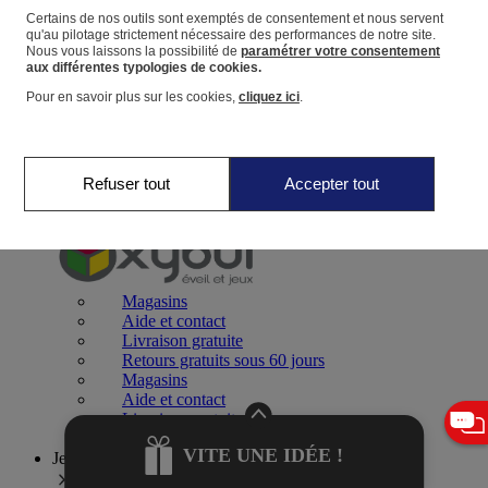
Certains de nos outils sont exemptés de consentement et nous servent
qu'au pilotage strictement nécessaire des performances de notre site.
Panier
Nous vous laissons la possibilité de
paramétrer votre consentement
Favoris
aux différentes typologies de cookies.
Pour en savoir plus sur les cookies,
cliquez ici
.
Refuser tout
Accepter tout
Jeux 0-2 ans
Magasins
Aide et contact
Livraison gratuite
Retours gratuits sous 60 jours
Magasins
Aide et contact
Livraison gratuite
Retours gratuits sous 60 jours
VITE UNE IDÉE !
Jeux 2-4 ans