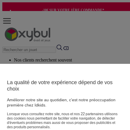
-10€ SUR VOTRE 1ÈRE COMMANDE*
-8€ POUR SON ANNIVERSAIRE AVEC OK+*
Nos clients recherchent souvent
Mots clés suggérés
Conseils suggérés
La qualité de votre expérience dépend de vos
choix
Produits suggérés
Voir tous les produits
Améliorer notre site au quotidien, c'est notre préoccupation
première chez Idkids.
Vos informations personnelles
22
Lorsque vous consultez notre site, nous et nos
partenaires utilisons
des cookies nous permettant de faciliter votre navigation, de détecter
Suivre une commande
d'éventuels problèmes mais aussi de vous proposer des publicités et
Magasin
des produits personnalisés.