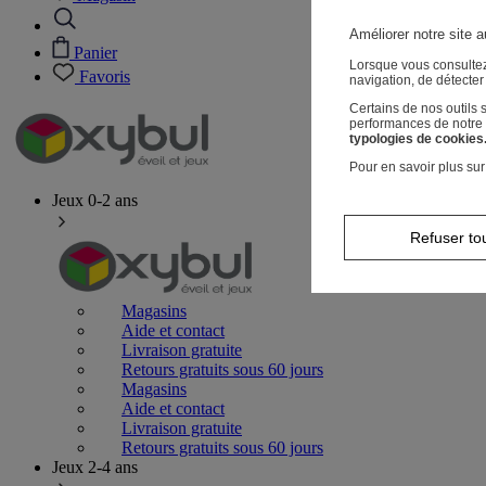
Améliorer notre site a
Panier
Lorsque vous consultez
Favoris
navigation, de détecte
Certains de nos outils
performances de notre s
typologies de cookies
Pour en savoir plus sur
Jeux 0-2 ans
Refuser to
Magasins
Aide et contact
Livraison gratuite
Retours gratuits sous 60 jours
Magasins
Aide et contact
Livraison gratuite
Retours gratuits sous 60 jours
Jeux 2-4 ans