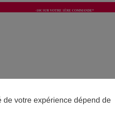
-10€ SUR VOTRE 1ÈRE COMMANDE*
-8€ POUR SON ANNIVERSAIRE AVEC OK+*
é de votre expérience dépend de