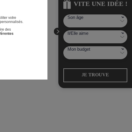
VITE UNE IDÉE !
VITE UNE IDÉE !
liter votre
 personnalisés.
ire des
fférentes
JE TROUVE