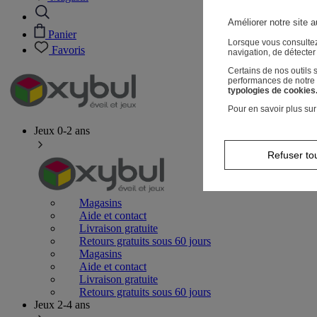
Améliorer notre site a
Panier
Lorsque vous consultez
Favoris
navigation, de détecte
Certains de nos outils
performances de notre s
typologies de cookies
Pour en savoir plus sur
Jeux 0-2 ans
Refuser to
Magasins
Aide et contact
Livraison gratuite
Retours gratuits sous 60 jours
Magasins
Aide et contact
Livraison gratuite
Retours gratuits sous 60 jours
Jeux 2-4 ans