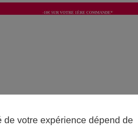
-10€ SUR VOTRE 1ÈRE COMMANDE*
-8€ POUR SON ANNIVERSAIRE AVEC OK+*
é de votre expérience dépend de