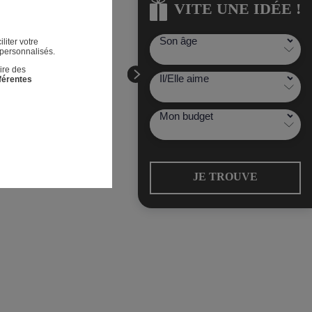
VITE UNE IDÉE !
VITE UNE IDÉE !
liter votre
 personnalisés.
ire des
fférentes
JE TROUVE