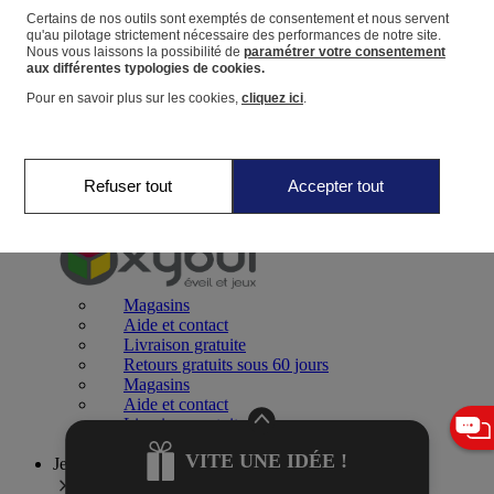
Certains de nos outils sont exemptés de consentement et nous servent
qu'au pilotage strictement nécessaire des performances de notre site.
Panier
Nous vous laissons la possibilité de
paramétrer votre consentement
Favoris
aux différentes typologies de cookies.
Pour en savoir plus sur les cookies,
cliquez ici
.
Refuser tout
Accepter tout
Jeux 0-2 ans
Magasins
Aide et contact
Livraison gratuite
Retours gratuits sous 60 jours
Magasins
Aide et contact
Livraison gratuite
Retours gratuits sous 60 jours
VITE UNE IDÉE !
Jeux 2-4 ans