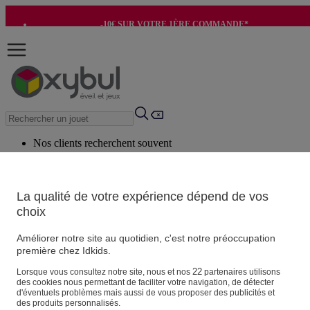
-10€ SUR VOTRE 1ÈRE COMMANDE*
-8€ POUR SON ANNIVERSAIRE AVEC OK+*
Nos clients recherchent souvent
Mots clés suggérés
Conseils suggérés
La qualité de votre expérience dépend de vos
choix
Produits suggérés
Voir tous les produits
Améliorer notre site au quotidien, c'est notre préoccupation
première chez Idkids.
Vos informations personnelles
22
Lorsque vous consultez notre site, nous et nos
partenaires utilisons
des cookies nous permettant de faciliter votre navigation, de détecter
Suivre une commande
d'éventuels problèmes mais aussi de vous proposer des publicités et
Magasin
des produits personnalisés.