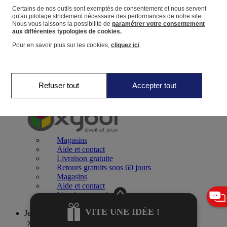
Certains de nos outils sont exemptés de consentement et nous servent
qu'au pilotage strictement nécessaire des performances de notre site.
Panier
Nous vous laissons la possibilité de
paramétrer votre consentement
Favoris
aux différentes typologies de cookies.
Pour en savoir plus sur les cookies,
cliquez ici
.
Refuser tout
Accepter tout
Jeux 0-2 ans
Magasins
Aide et contact
Livraison gratuite
Retours gratuits sous 60 jours
Magasins
Aide et contact
Livraison gratuite
Retours gratuits sous 60 jours
VITE UNE IDÉE !
Jeux 2-4 ans