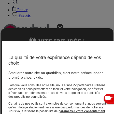
Panier
Favoris
VITE UNE IDÉE !
Jeux 0-2 ans
La qualité de votre expérience dépend de vos
choix
Magasins
Améliorer notre site au quotidien, c'est notre préoccupation
Aide et contact
première chez Idkids.
Livraison gratuite
Retours gratuits sous 60 jours
22
Lorsque vous consultez notre site, nous et nos
partenaires utilisons
Magasins
des cookies nous permettant de faciliter votre navigation, de détecter
d'éventuels problèmes mais aussi de vous proposer des publicités et
Aide et contact
des produits personnalisés.
Livraison gratuite
Retours gratuits sous 60 jours
JE TROUVE
Certains de nos outils sont exemptés de consentement et nous servent
VITE UNE IDÉE !
Jeux 2-4 ans
qu'au pilotage strictement nécessaire des performances de notre site.
Nous vous laissons la possibilité de
paramétrer votre consentement