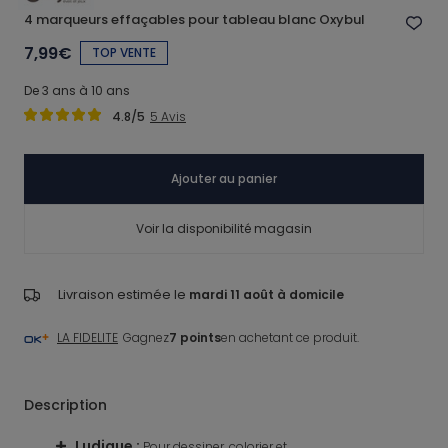
4 marqueurs effaçables pour tableau blanc Oxybul
7,99€
TOP VENTE
De 3 ans à 10 ans
4.8
/5
5
Avis
Ajouter au panier
Voir la disponibilité magasin
Livraison estimée le
mardi 11 août à domicile
LA FIDELITE
Gagnez
7 points
en achetant ce produit.
Description
Ludique
:
Complet
:
çables
Pour dessiner, colorier et
4 marq