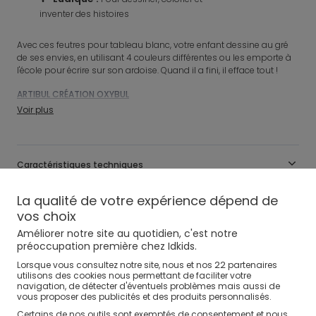
inventer des histoires
pour tableau
Avec ces feutres pour tableau blanc, votre enfant dessine au gré
de ses envies, en utilisant 4 couleurs différentes ou les emporte à
l'école pour écrire sur son ardoise. Quand il a fini, il efface tout !
ARTIBUL CRÉATION OXYBUL
Référence
:
0714479_CNG
Voir plus
Caractéristiques techniques
La qualité de votre expérience dépend de
Avis clients
vos choix
Améliorer notre site au quotidien, c'est notre
préoccupation première chez Idkids.
Livraison, Échange, Retour
22
Lorsque vous consultez notre site, nous et nos
partenaires
utilisons des cookies nous permettant de faciliter votre
Moyens de paiement
navigation, de détecter d'éventuels problèmes mais aussi de
vous proposer des publicités et des produits personnalisés.
Certains de nos outils sont exemptés de consentement et nous