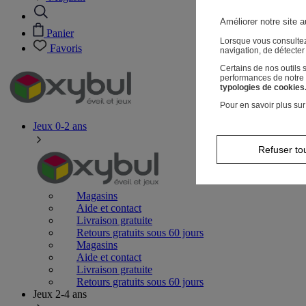
Améliorer notre site a
Panier
Lorsque vous consultez
Favoris
navigation, de détecte
Certains de nos outils
performances de notre s
typologies de cookies
Pour en savoir plus sur
Jeux 0-2 ans
Refuser to
Magasins
Aide et contact
Livraison gratuite
Retours gratuits sous 60 jours
Magasins
Aide et contact
Livraison gratuite
Retours gratuits sous 60 jours
Jeux 2-4 ans