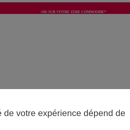
-10€ SUR VOTRE 1ÈRE COMMANDE*
-8€ POUR SON ANNIVERSAIRE AVEC OK+*
é de votre expérience dépend de