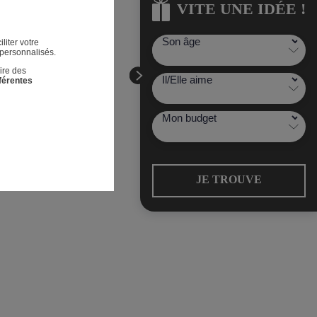
VITE UNE IDÉE !
VITE UNE IDÉE !
liter votre
 personnalisés.
ire des
fférentes
JE TROUVE