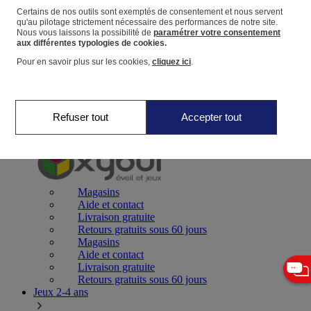
Certains de nos outils sont exemptés de consentement et nous servent
qu'au pilotage strictement nécessaire des performances de notre site.
Panier
Nous vous laissons la possibilité de
paramétrer votre consentement
Favoris
aux différentes typologies de cookies.
Pour en savoir plus sur les cookies,
cliquez ici
.
Refuser tout
Accepter tout
Jeux 0-2 ans
Magasins
Aide et contact
Livraison gratuite
Retours gratuits sous 60 jours
Magasins
Aide et contact
Livraison gratuite
Retours gratuits sous 60 jours
Jeux 2-4 ans