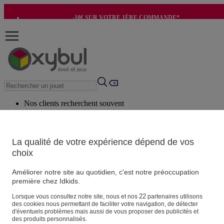
-10€ SUR VOTRE 1ÈRE COMMANDE*
-8€ POUR SON ANNIVERSAIRE AVEC OK+*
Nos clients recherchent souvent
Mots clés suggérés
Conseils suggérés
La qualité de votre expérience dépend de vos
choix
Produits suggérés
Voir tous les produits
Améliorer notre site au quotidien, c'est notre préoccupation
première chez Idkids.
Vos informations personnelles
22
Lorsque vous consultez notre site, nous et nos
partenaires utilisons
des cookies nous permettant de faciliter votre navigation, de détecter
Suivre une commande
d'éventuels problèmes mais aussi de vous proposer des publicités et
Magasin
des produits personnalisés.