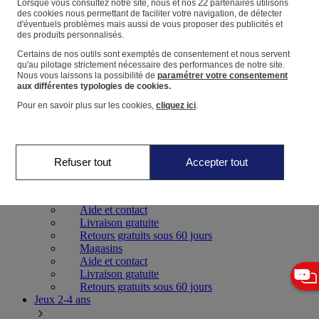
22
Lorsque vous consultez notre site, nous et nos
partenaires utilisons
des cookies nous permettant de faciliter votre navigation, de détecter
d'éventuels problèmes mais aussi de vous proposer des publicités et
Panier
des produits personnalisés.
Favoris
Certains de nos outils sont exemptés de consentement et nous servent
qu'au pilotage strictement nécessaire des performances de notre site.
Nous vous laissons la possibilité de
paramétrer votre consentement
aux différentes typologies de cookies.
Pour en savoir plus sur les cookies,
cliquez ici
.
Jeux 0-2 ans
Refuser tout
Accepter tout
Magasins
Aide et contact
Livraison gratuite
Retours gratuits sous 60 jours
Magasins
Aide et contact
Livraison gratuite
Retours gratuits sous 60 jours
Jeux 2-4 ans