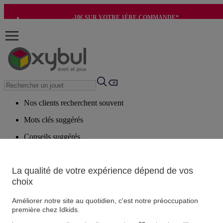
-10€ SUR VOTRE 1ÈRE COMMANDE*
-8€ POUR SON ANNIVERSAIRE AVEC OK+*
Nos clients recherchent souvent
Mots clés suggérés
Conseils suggérés
Produits suggérés
Voir tous les produits
La qualité de votre expérience dépend de vos
choix
Vos informations personnelles
Améliorer notre site au quotidien, c'est notre préoccupation
Suivre une commande
première chez Idkids.
Magasin