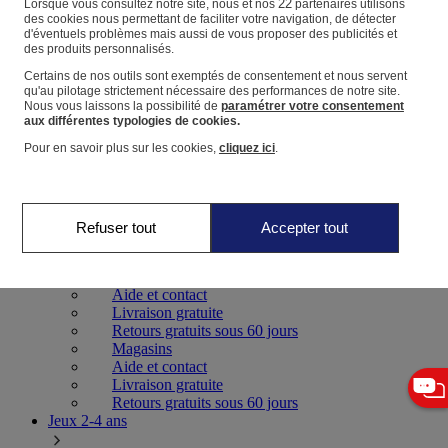
22
Lorsque vous consultez notre site, nous et nos
partenaires utilisons
des cookies nous permettant de faciliter votre navigation, de détecter
d'éventuels problèmes mais aussi de vous proposer des publicités et
Panier
des produits personnalisés.
Favoris
Certains de nos outils sont exemptés de consentement et nous servent
qu'au pilotage strictement nécessaire des performances de notre site.
Nous vous laissons la possibilité de
paramétrer votre consentement
aux différentes typologies de cookies.
Pour en savoir plus sur les cookies,
cliquez ici
.
Jeux 0-2 ans
Refuser tout
Accepter tout
Magasins
Aide et contact
Livraison gratuite
Retours gratuits sous 60 jours
Magasins
Aide et contact
Livraison gratuite
Retours gratuits sous 60 jours
Jeux 2-4 ans