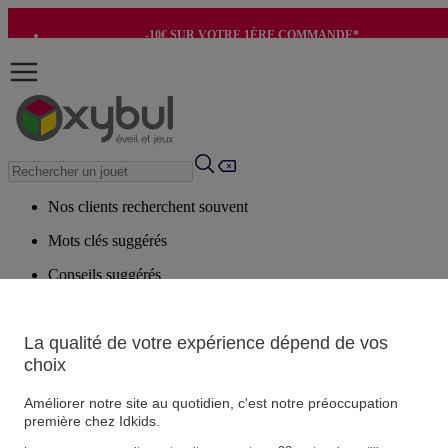
-10€ SUR VOTRE 1ÈRE COMMANDE*
-8€ POUR SON ANNIVERSAIRE AVEC OK+*
Nos clients recherchent souvent
Mots clés suggérés
Conseils suggérés
Produits suggérés
Voir tous les produits
La qualité de votre expérience dépend de vos
choix
Vos informations personnelles
Améliorer notre site au quotidien, c'est notre préoccupation
Suivre une commande
première chez Idkids.
Magasin