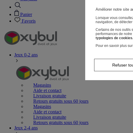
Améliorer notre site a
Panier
Lorsque vous consultez
Favoris
navigation, de détecte
Certains de nos outils
performances de notre s
typologies de cookies
Pour en savoir plus sur
Jeux 0-2 ans
Refuser to
Magasins
Aide et contact
Livraison gratuite
Retours gratuits sous 60 jours
Magasins
Aide et contact
Livraison gratuite
Retours gratuits sous 60 jours
Jeux 2-4 ans