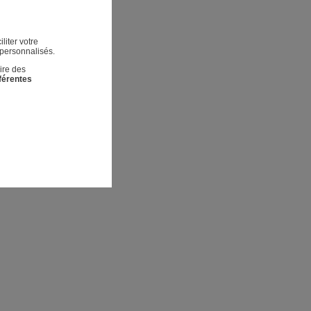
liter votre
 personnalisés.
ire des
fférentes