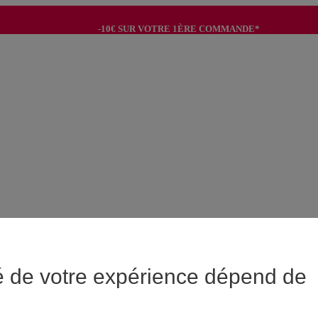
-10€ SUR VOTRE 1ÈRE COMMANDE*
-8€ POUR SON ANNIVERSAIRE AVEC OK+*
é de votre expérience dépend de