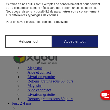
Certains de nos outils sont exemptés de consentement et nous servent
qu'au pilotage strictement nécessaire des performances de notre site.
Panier
Nous vous laissons la possibilité de
paramétrer votre consentement
Favoris
aux différentes typologies de cookies.
Pour en savoir plus sur les cookies,
cliquez ici
.
Refuser tout
Accepter tout
Jeux 0-2 ans
Magasins
Aide et contact
Livraison gratuite
Retours gratuits sous 60 jours
Magasins
Aide et contact
Livraison gratuite
Retours gratuits sous 60 jours
Jeux 2-4 ans