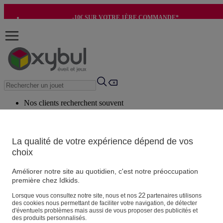
-10€ SUR VOTRE 1ÈRE COMMANDE*
-8€ POUR SON ANNIVERSAIRE AVEC OK+*
Nos clients recherchent souvent
Mots clés suggérés
Conseils suggérés
La qualité de votre expérience dépend de vos
choix
Produits suggérés
Voir tous les produits
Améliorer notre site au quotidien, c'est notre préoccupation
première chez Idkids.
Vos informations personnelles
22
Lorsque vous consultez notre site, nous et nos
partenaires utilisons
des cookies nous permettant de faciliter votre navigation, de détecter
Suivre une commande
d'éventuels problèmes mais aussi de vous proposer des publicités et
Magasin
des produits personnalisés.