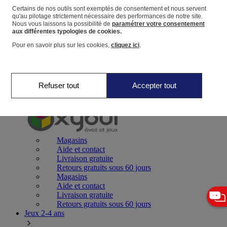
Certains de nos outils sont exemptés de consentement et nous servent
qu'au pilotage strictement nécessaire des performances de notre site.
Panier
Nous vous laissons la possibilité de
paramétrer votre consentement
Favoris
aux différentes typologies de cookies.
Pour en savoir plus sur les cookies,
cliquez ici
.
Refuser tout
Accepter tout
Jeux 0-2 ans
Magasins
Aide et contact
Livraison gratuite
Retours gratuits sous 60 jours
Magasins
Aide et contact
Livraison gratuite
Retours gratuits sous 60 jours
Jeux 2-4 ans