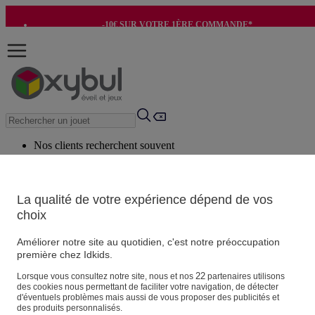
-10€ SUR VOTRE 1ÈRE COMMANDE*
-8€ POUR SON ANNIVERSAIRE AVEC OK+*
Nos clients recherchent souvent
Mots clés suggérés
Conseils suggérés
La qualité de votre expérience dépend de vos
choix
Produits suggérés
Voir tous les produits
Améliorer notre site au quotidien, c'est notre préoccupation
première chez Idkids.
Vos informations personnelles
22
Lorsque vous consultez notre site, nous et nos
partenaires utilisons
des cookies nous permettant de faciliter votre navigation, de détecter
Suivre une commande
d'éventuels problèmes mais aussi de vous proposer des publicités et
Magasin
des produits personnalisés.