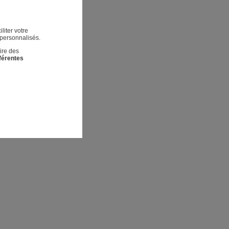
liter votre
 personnalisés.
ire des
fférentes