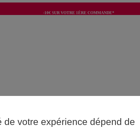
-10€ SUR VOTRE 1ÈRE COMMANDE*
-8€ POUR SON ANNIVERSAIRE AVEC OK+*
é de votre expérience dépend de