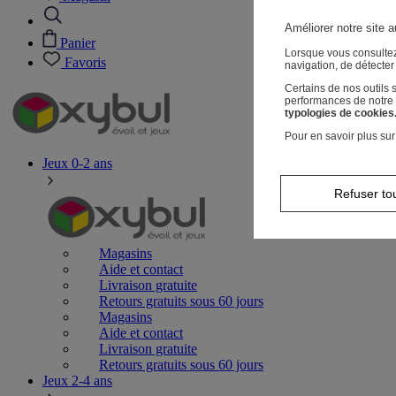
Améliorer notre site a
Panier
Lorsque vous consultez
Favoris
navigation, de détecte
Certains de nos outils
performances de notre s
typologies de cookies
Pour en savoir plus sur
Jeux 0-2 ans
Refuser to
Magasins
Aide et contact
Livraison gratuite
Retours gratuits sous 60 jours
Magasins
Aide et contact
Livraison gratuite
Retours gratuits sous 60 jours
Jeux 2-4 ans