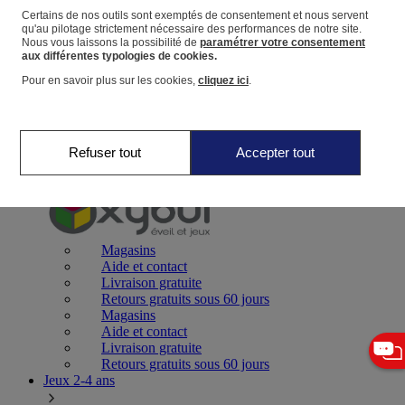
Certains de nos outils sont exemptés de consentement et nous servent
qu'au pilotage strictement nécessaire des performances de notre site.
Panier
Nous vous laissons la possibilité de
paramétrer votre consentement
Favoris
aux différentes typologies de cookies.
Pour en savoir plus sur les cookies,
cliquez ici
.
Refuser tout
Accepter tout
Jeux 0-2 ans
Magasins
Aide et contact
Livraison gratuite
Retours gratuits sous 60 jours
Magasins
Aide et contact
Livraison gratuite
Retours gratuits sous 60 jours
Jeux 2-4 ans