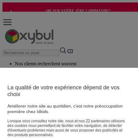
-10€ SUR VOTRE 1ÈRE COMMANDE*
-8€ POUR SON ANNIVERSAIRE AVEC OK+*
Nos clients recherchent souvent
Mots clés suggérés
Conseils suggérés
La qualité de votre expérience dépend de vos
choix
Produits suggérés
Voir tous les produits
Améliorer notre site au quotidien, c'est notre préoccupation
première chez Idkids.
Vos informations personnelles
22
Lorsque vous consultez notre site, nous et nos
partenaires utilisons
des cookies nous permettant de faciliter votre navigation, de détecter
Suivre une commande
d'éventuels problèmes mais aussi de vous proposer des publicités et
Magasin
des produits personnalisés.