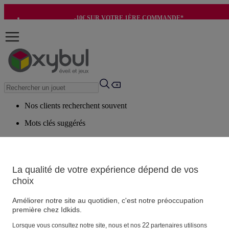
-10€ SUR VOTRE 1ÈRE COMMANDE*
-8€ POUR SON ANNIVERSAIRE AVEC OK+*
Nos clients recherchent souvent
Mots clés suggérés
Conseils suggérés
Produits suggérés
Voir tous les produits
La qualité de votre expérience dépend de vos
choix
Vos informations personnelles
Améliorer notre site au quotidien, c'est notre préoccupation
Suivre une commande
première chez Idkids.
Magasin
22
Lorsque vous consultez notre site, nous et nos
partenaires utilisons