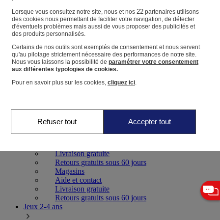
22
Lorsque vous consultez notre site, nous et nos
partenaires utilisons
Panier
des cookies nous permettant de faciliter votre navigation, de détecter
d'éventuels problèmes mais aussi de vous proposer des publicités et
Favoris
des produits personnalisés.
Certains de nos outils sont exemptés de consentement et nous servent
qu'au pilotage strictement nécessaire des performances de notre site.
Nous vous laissons la possibilité de
paramétrer votre consentement
aux différentes typologies de cookies.
Pour en savoir plus sur les cookies,
cliquez ici
.
Jeux 0-2 ans
Refuser tout
Accepter tout
Magasins
Aide et contact
Livraison gratuite
Retours gratuits sous 60 jours
Magasins
Aide et contact
Livraison gratuite
Retours gratuits sous 60 jours
Jeux 2-4 ans