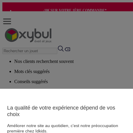
-10€ SUR VOTRE 1ÈRE COMMANDE*
-8€ POUR SON ANNIVERSAIRE AVEC OK+*
Nos clients recherchent souvent
Mots clés suggérés
Conseils suggérés
Produits suggérés
Voir tous les produits
La qualité de votre expérience dépend de vos
choix
Vos informations personnelles
Suivre une commande
Améliorer notre site au quotidien, c'est notre préoccupation
Magasin
première chez Idkids.